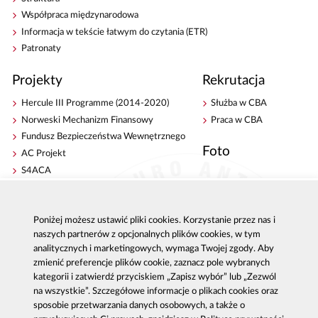
Współpraca międzynarodowa
Informacja w tekście łatwym do czytania (ETR)
Patronaty
Projekty
Rekrutacja
Hercule III Programme (2014-2020)
Służba w CBA
Norweski Mechanizm Finansowy
Praca w CBA
Fundusz Bezpieczeństwa Wewnętrznego
Foto
AC Projekt
S4ACA
Antykorupcja
Kontakt
Poniżej możesz ustawić pliki cookies. Korzystanie przez nas i
Publikacje
Centrala CBA w Warszawie
naszych partnerów z opcjonalnych plików cookies, w tym
Strategie antykorupcyjne
Delegatury CBA
analitycznych i marketingowych, wymaga Twojej zgody. Aby
Platforma e-learningowa
Zgłoś korupcję
zmienić preferencje plików cookie, zaznacz pole wybranych
Dla mediów
kategorii i zatwierdź przyciskiem „Zapisz wybór” lub „Zezwól
na wszystkie”. Szczegółowe informacje o plikach cookies oraz
Sygnaliści - zgłoszenia zewnętrzne
sposobie przetwarzania danych osobowych, a także o