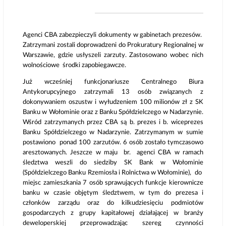
Agenci CBA zabezpieczyli dokumenty w gabinetach prezesów.
Zatrzymani zostali doprowadzeni do Prokuratury Regionalnej w
Warszawie, gdzie usłyszeli zarzuty. Zastosowano wobec nich
wolnościowe środki zapobiegawcze.
Już wcześniej funkcjonariusze Centralnego Biura
Antykorupcyjnego zatrzymali 13 osób związanych z
dokonywaniem oszustw i wyłudzeniem 100 milionów zł z SK
Banku w Wołominie oraz z Banku Spółdzielczego w Nadarzynie.
Wśród zatrzymanych przez CBA są b. prezes i b. wiceprezes
Banku Spółdzielczego w Nadarzynie. Zatrzymanym w sumie
postawiono ponad 100 zarzutów. 6 osób zostało tymczasowo
aresztowanych. Jeszcze w maju br. agenci CBA w ramach
śledztwa weszli do siedziby SK Bank w Wołominie
(Spółdzielczego Banku Rzemiosła i Rolnictwa w Wołominie), do
miejsc zamieszkania 7 osób sprawujących funkcje kierownicze
banku w czasie objętym śledztwem, w tym do prezesa i
członków zarządu oraz do kilkudziesięciu podmiotów
gospodarczych z grupy kapitałowej działającej w branży
deweloperskiej przeprowadzając szereg czynności