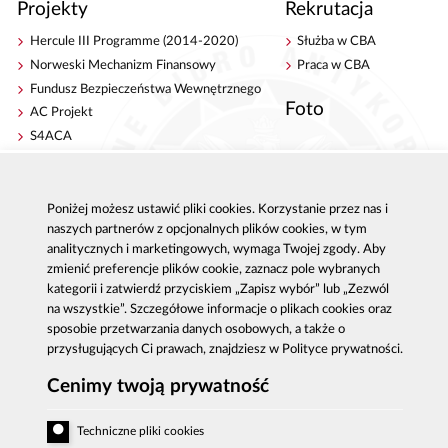
Projekty
Rekrutacja
Hercule III Programme (2014-2020)
Służba w CBA
Norweski Mechanizm Finansowy
Praca w CBA
Fundusz Bezpieczeństwa Wewnętrznego
Foto
AC Projekt
S4ACA
Antykorupcja
Kontakt
Poniżej możesz ustawić pliki cookies. Korzystanie przez nas i
Publikacje
Centrala CBA w Warszawie
naszych partnerów z opcjonalnych plików cookies, w tym
Strategie antykorupcyjne
Delegatury CBA
analitycznych i marketingowych, wymaga Twojej zgody. Aby
Platforma e-learningowa
Zgłoś korupcję
zmienić preferencje plików cookie, zaznacz pole wybranych
Dla mediów
kategorii i zatwierdź przyciskiem „Zapisz wybór” lub „Zezwól
Sygnaliści - zgłoszenia zewnętrzne
na wszystkie”. Szczegółowe informacje o plikach cookies oraz
sposobie przetwarzania danych osobowych, a także o
przysługujących Ci prawach, znajdziesz w Polityce prywatności.
Cenimy twoją prywatność
Al. Ujazdowskie 9, 00-583 Warszawa
Zgłoszenie korupcji: 800 808 808, email:
Techniczne pliki cookies
sygnal
@
cba.gov.pl