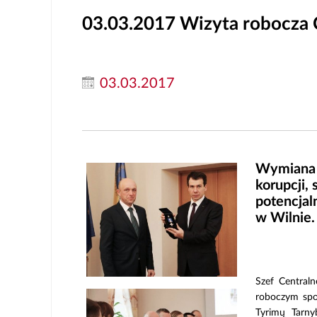
03.03.2017
Wizyta robocza C
03.03.2017
Wymiana d
korupcji,
potencjal
w Wilnie.
Szef Central
roboczym spot
Tyrimų Tarny