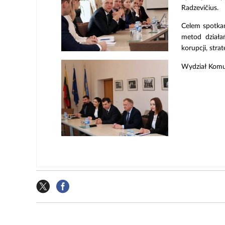
Radzevičius.
Celem spotkan
metod działa
korupcji, str
Wydział Komu