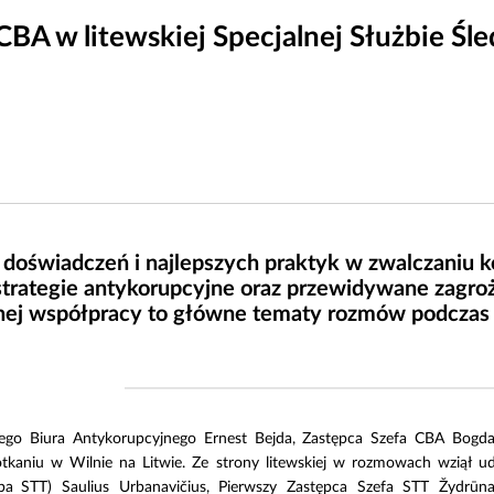
BA w litewskiej Specjalnej Służbie Śle
oświadczeń i najlepszych praktyk w zwalczaniu k
 strategie antykorupcyjne oraz przewidywane zagro
nej współpracy to główne tematy rozmów podczas w
nego Biura Antykorupcyjnego Ernest Bejda, Zastępca Szefa CBA Bogda
kaniu w Wilnie na Litwie. Ze strony litewskiej w rozmowach wziął udzi
ba
STT) Saulius Urbanavičius, Pierwszy Zastępca Szefa STT Žydrūn