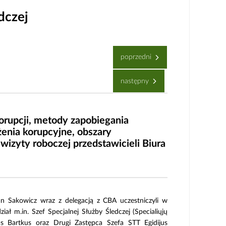
dczej
poprzedni
następny
orupcji, metody zapobiegania
żenia korupcyjne, obszary
izyty roboczej przedstawicieli Biura
n Sakowicz wraz z delegacją z CBA uczestniczyli w
ał m.in. Szef Specjalnej Służby Śledczej
(Specialiųjų
as Bartkus oraz Drugi Zastępca Szefa STT Egidijus