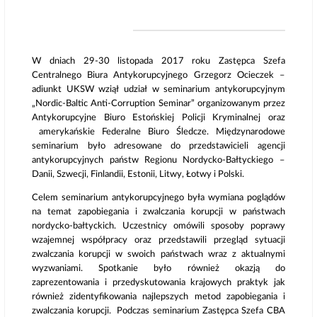
W dniach 29-30 listopada 2017 roku Zastępca Szefa
Centralnego Biura Antykorupcyjnego Grzegorz Ocieczek –
adiunkt UKSW wziął udział w seminarium antykorupcyjnym
„Nordic-Baltic Anti-Corruption Seminar” organizowanym przez
Antykorupcyjne Biuro Estońskiej Policji Kryminalnej oraz
amerykańskie Federalne Biuro Śledcze. Międzynarodowe
seminarium było adresowane do przedstawicieli agencji
antykorupcyjnych państw Regionu Nordycko-Bałtyckiego –
Danii, Szwecji, Finlandii, Estonii, Litwy, Łotwy i Polski.
Celem seminarium antykorupcyjnego była wymiana poglądów
na temat zapobiegania i zwalczania korupcji w państwach
nordycko-bałtyckich. Uczestnicy omówili sposoby poprawy
wzajemnej współpracy oraz przedstawili przegląd sytuacji
zwalczania korupcji w swoich państwach wraz z aktualnymi
wyzwaniami. Spotkanie było również okazją do
zaprezentowania i przedyskutowania krajowych praktyk jak
również zidentyfikowania najlepszych metod zapobiegania i
zwalczania korupcji. Podczas seminarium Zastępca Szefa CBA