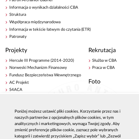
Patron Archanioł Gabriel
Informacja o wynikach działalności CBA
Struktura
Współpraca międzynarodowa
Informacja w tekście łatwym do czytania (ETR)
Patronaty
Projekty
Rekrutacja
Hercule III Programme (2014-2020)
Służba w CBA
Norweski Mechanizm Finansowy
Praca w CBA
Fundusz Bezpieczeństwa Wewnętrznego
Foto
AC Projekt
S4ACA
Antykorupcja
Kontakt
Poniżej możesz ustawić pliki cookies. Korzystanie przez nas i
Publikacje
Centrala CBA w Warszawie
naszych partnerów z opcjonalnych plików cookies, w tym
Strategie antykorupcyjne
Delegatury CBA
analitycznych i marketingowych, wymaga Twojej zgody. Aby
Platforma e-learningowa
Zgłoś korupcję
zmienić preferencje plików cookie, zaznacz pole wybranych
Dla mediów
kategorii i zatwierdź przyciskiem „Zapisz wybór” lub „Zezwól