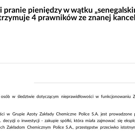
 pranie pieniędzy w wątku „senegalsk
rzymuje 4 prawników ze znanej kancela
osób w śledztwie dotyczącym nieprawidłowości w funkcjonowaniu Za
ci w Grupie Azoty Zakłady Chemiczne Police S.A. jest prowadzone
n. decyzji o inwestycji - zakupie spółki, która miała zajmować się eks
ach Zakładom Chemicznym Police S.A., przestępstw przeciwko istotny