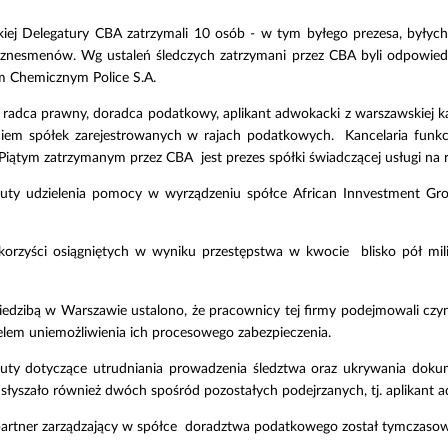
kiej Delegatury CBA zatrzymali 10 osób - w tym byłego prezesa, były
znesmenów. Wg ustaleń śledczych zatrzymani przez CBA byli odpowiedzia
m Chemicznym Police S.A.
radca prawny, doradca podatkowy, aplikant adwokacki z warszawskiej ka
aniem spółek zarejestrowanych w rajach podatkowych. Kancelaria funk
 Piątym zatrzymanym przez CBA jest prezes spółki świadczącej usługi na
arzuty udzielenia pomocy w wyrządzeniu spółce African Innvestment G
ji korzyści osiągniętych w wyniku przestępstwa w kwocie blisko pół m
iedzibą w Warszawie ustalono, że pracownicy tej firmy podejmowali czy
celem uniemożliwienia ich procesowego zabezpieczenia.
uty dotyczące utrudniania prowadzenia śledztwa oraz ukrywania dokum
słyszało również dwóch spośród pozostałych podejrzanych, tj. aplikant
partner zarządzający w spółce doradztwa podatkowego został tymczaso