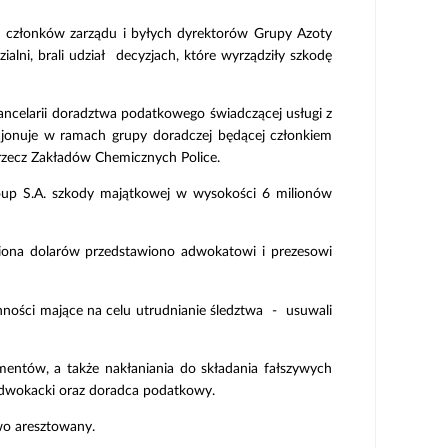
ch członków zarządu i byłych dyrektorów Grupy Azoty
lni, brali udział decyzjach, które wyrządziły szkodę
ncelarii doradztwa podatkowego świadczącej usługi z
cjonuje w ramach grupy doradczej będącej członkiem
 rzecz Zakładów Chemicznych Police.
roup S.A. szkody majątkowej w wysokości 6 milionów
iliona dolarów przedstawiono adwokatowi i prezesowi
nności mające na celu utrudnianie śledztwa - usuwali
entów, a także nakłaniania do składania fałszywych
 adwokacki oraz doradca podatkowy.
wo aresztowany.