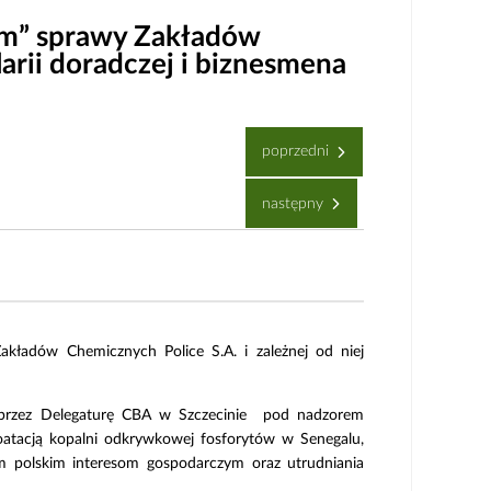
im” sprawy Zakładów
rii doradczej i biznesmena
poprzedni
następny
kładów Chemicznych Police S.A. i zależnej od niej
 przez Delegaturę CBA w Szczecinie pod nadzorem
ploatacją kopalni odkrywkowej fosforytów w Senegalu,
m polskim interesom gospodarczym oraz utrudniania