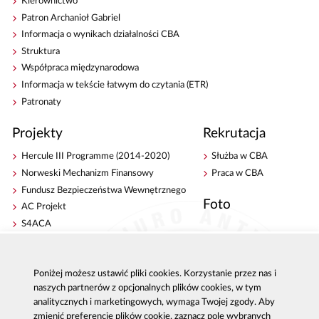
Kierownictwo
Patron Archanioł Gabriel
Informacja o wynikach działalności CBA
Struktura
Współpraca międzynarodowa
Informacja w tekście łatwym do czytania (ETR)
Patronaty
Projekty
Rekrutacja
Hercule III Programme (2014-2020)
Służba w CBA
Norweski Mechanizm Finansowy
Praca w CBA
Fundusz Bezpieczeństwa Wewnętrznego
Foto
AC Projekt
S4ACA
Antykorupcja
Kontakt
Poniżej możesz ustawić pliki cookies. Korzystanie przez nas i
Publikacje
Centrala CBA w Warszawie
naszych partnerów z opcjonalnych plików cookies, w tym
Strategie antykorupcyjne
Delegatury CBA
analitycznych i marketingowych, wymaga Twojej zgody. Aby
Platforma e-learningowa
Zgłoś korupcję
zmienić preferencje plików cookie, zaznacz pole wybranych