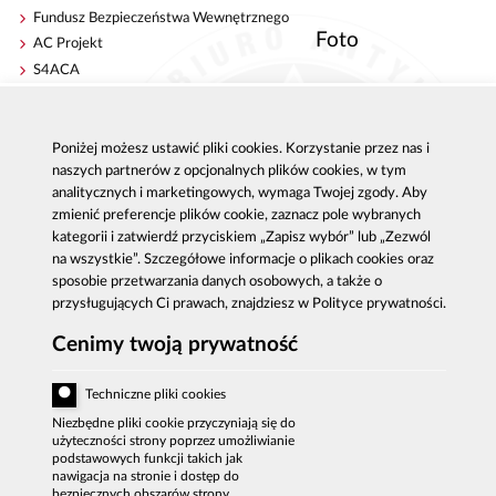
Fundusz Bezpieczeństwa Wewnętrznego
Foto
AC Projekt
S4ACA
Antykorupcja
Kontakt
Poniżej możesz ustawić pliki cookies. Korzystanie przez nas i
Publikacje
Centrala CBA w Warszawie
naszych partnerów z opcjonalnych plików cookies, w tym
Strategie antykorupcyjne
Delegatury CBA
analitycznych i marketingowych, wymaga Twojej zgody. Aby
Platforma e-learningowa
Zgłoś korupcję
zmienić preferencje plików cookie, zaznacz pole wybranych
Dla mediów
kategorii i zatwierdź przyciskiem „Zapisz wybór” lub „Zezwól
na wszystkie”. Szczegółowe informacje o plikach cookies oraz
Sygnaliści - zgłoszenia zewnętrzne
sposobie przetwarzania danych osobowych, a także o
przysługujących Ci prawach, znajdziesz w Polityce prywatności.
Cenimy twoją prywatność
Al. Ujazdowskie 9, 00-583 Warszawa
Zgłoszenie korupcji: 800 808 808, email:
Techniczne pliki cookies
sygnal
@
cba.gov.pl
fax: 22 437 2297, tel.: 22 437 2222, email:
Niezbędne pliki cookie przyczyniają się do
bip
@
cba.gov.pl
użyteczności strony poprzez umożliwianie
podstawowych funkcji takich jak
DEKLARACJA DOSTĘPNOŚCI
nawigacja na stronie i dostęp do
bezpiecznych obszarów strony