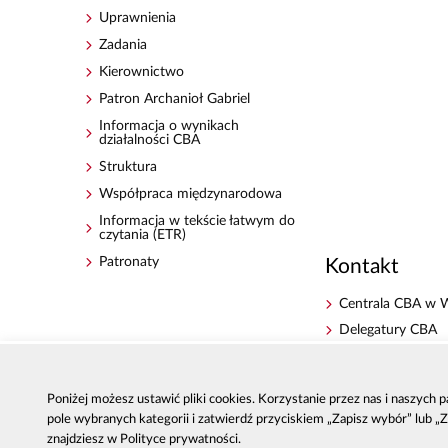
Uprawnienia
Zadania
Kierownictwo
Patron Archanioł Gabriel
Informacja o wynikach
działalności CBA
Struktura
Współpraca międzynarodowa
Informacja w tekście łatwym do
czytania (ETR)
Patronaty
Kontakt
Centrala CBA w 
Delegatury CBA
Zgłoś korupcję
Dla mediów
Poniżej możesz ustawić pliki cookies. Korzystanie przez nas i naszych
Sygnaliści - zgłos
pole wybranych kategorii i zatwierdź przyciskiem „Zapisz wybór” lub „
zewnętrzne
znajdziesz w Polityce prywatności.