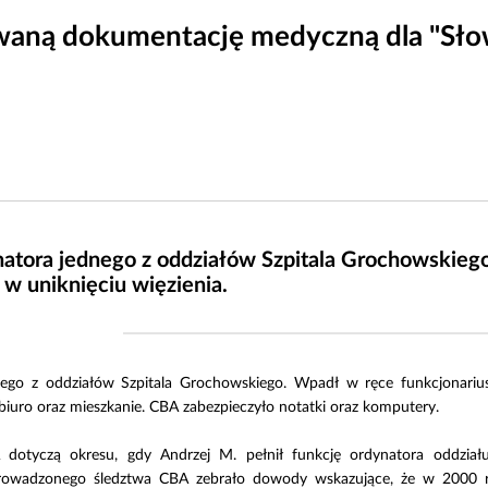
owaną dokumentację medyczną dla "Sło
natora jednego z oddziałów Szpitala Grochowskie
 w uniknięciu więzienia.
nego z oddziałów Szpitala Grochowskiego. Wpadł w ręce funkcjonari
biuro oraz mieszkanie. CBA zabezpieczyło notatki oraz komputery.
A dotyczą okresu, gdy Andrzej M. pełnił funkcję ordynatora oddział
prowadzonego śledztwa CBA zebrało dowody wskazujące, że w 2000 r.