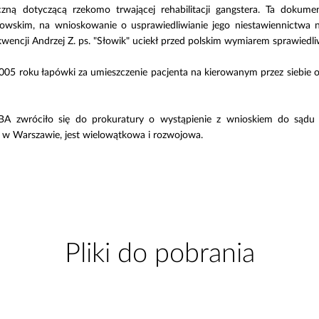
ną dotyczącą rzekomo trwającej rehabilitacji gangstera. Ta dokumen
owskim, na wnioskowanie o usprawiedliwianie jego niestawiennictwa
ncji Andrzej Z. ps. "Słowik" uciekł przed polskim wymiarem sprawiedliw
2005 roku łapówki za umieszczenie pacjenta na kierowanym przez siebie od
CBA zwróciło się do prokuratury o wystąpienie z wnioskiem do sąd
 Warszawie, jest wielowątkowa i rozwojowa.
Pliki do pobrania