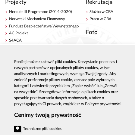
Projekty
Rekrutacja
Hercule III Programme (2014-2020)
Służba w CBA
Norweski Mechanizm Finansowy
Praca w CBA
Fundusz Bezpieczeństwa Wewnętrznego
Foto
AC Projekt
S4ACA
Antykorupcja
Kontakt
Poniżej możesz ustawić pliki cookies. Korzystanie przez nas i
Publikacje
Centrala CBA w Warszawie
naszych partnerów z opcjonalnych plików cookies, w tym
Strategie antykorupcyjne
Delegatury CBA
analitycznych i marketingowych, wymaga Twojej zgody. Aby
Platforma e-learningowa
Zgłoś korupcję
zmienić preferencje plików cookie, zaznacz pole wybranych
Dla mediów
kategorii i zatwierdź przyciskiem „Zapisz wybór” lub „Zezwól
na wszystkie”. Szczegółowe informacje o plikach cookies oraz
Sygnaliści - zgłoszenia zewnętrzne
sposobie przetwarzania danych osobowych, a także o
przysługujących Ci prawach, znajdziesz w Polityce prywatności.
Cenimy twoją prywatność
Al. Ujazdowskie 9, 00-583 Warszawa
Zgłoszenie korupcji: 800 808 808, email:
Techniczne pliki cookies
sygnal
@
cba.gov.pl