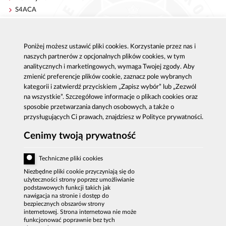
S4ACA
Antykorupcja
Kontakt
Poniżej możesz ustawić pliki cookies. Korzystanie przez nas i
Publikacje
Centrala CBA w Warszawie
naszych partnerów z opcjonalnych plików cookies, w tym
Strategie antykorupcyjne
Delegatury CBA
analitycznych i marketingowych, wymaga Twojej zgody. Aby
Platforma e-learningowa
Zgłoś korupcję
zmienić preferencje plików cookie, zaznacz pole wybranych
Dla mediów
kategorii i zatwierdź przyciskiem „Zapisz wybór” lub „Zezwól
Sygnaliści - zgłoszenia zewnętrzne
na wszystkie”. Szczegółowe informacje o plikach cookies oraz
sposobie przetwarzania danych osobowych, a także o
przysługujących Ci prawach, znajdziesz w Polityce prywatności.
Cenimy twoją prywatność
Al. Ujazdowskie 9, 00-583 Warszawa
Zgłoszenie korupcji: 800 808 808, email:
Techniczne pliki cookies
sygnal
@
cba.gov.pl
fax: 22 437 2297, tel.: 22 437 2222, email:
Niezbędne pliki cookie przyczyniają się do
bip
@
cba.gov.pl
użyteczności strony poprzez umożliwianie
podstawowych funkcji takich jak
DEKLARACJA DOSTĘPNOŚCI
nawigacja na stronie i dostęp do
bezpiecznych obszarów strony
MAPA SERWISU
internetowej. Strona internetowa nie może
funkcjonować poprawnie bez tych
POLITYKA PRYWATNOŚCI