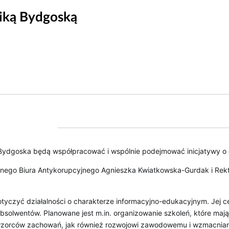
iką Bydgoską
a Bydgoska będą współpracować i wspólnie podejmować inicjatywy o
alnego Biura Antykorupcyjnego Agnieszka Kwiatkowska-Gurdak i Rektor
yczyć działalności o charakterze informacyjno-edukacyjnym. Jej ce
bsolwentów. Planowane jest m.in.
 organizowanie szkoleń, które mają
 wzorców zachowań, jak również rozwojowi zawodowemu i wzmacnian