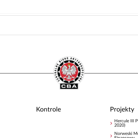
Kontrole
Projekty
Hercule III
2020)
Norweski M
Finansowy