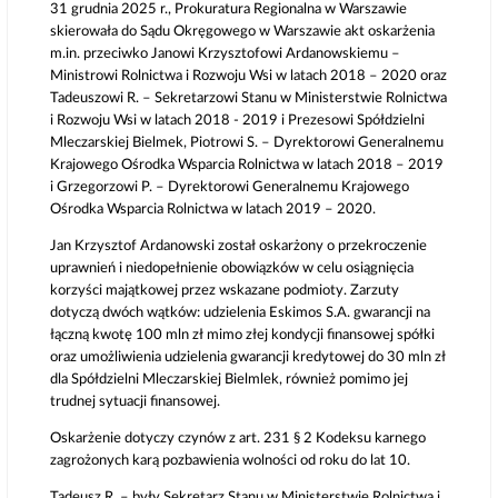
31 grudnia 2025 r., Prokuratura Regionalna w Warszawie
skierowała do Sądu Okręgowego w Warszawie akt oskarżenia
m.in. przeciwko Janowi Krzysztofowi Ardanowskiemu –
Ministrowi Rolnictwa i Rozwoju Wsi w latach 2018 – 2020 oraz
Tadeuszowi R. – Sekretarzowi Stanu w Ministerstwie Rolnictwa
i Rozwoju Wsi w latach 2018 - 2019 i Prezesowi Spółdzielni
Mleczarskiej Bielmek, Piotrowi S. – Dyrektorowi Generalnemu
Krajowego Ośrodka Wsparcia Rolnictwa w latach 2018 – 2019
i Grzegorzowi P. – Dyrektorowi Generalnemu Krajowego
Ośrodka Wsparcia Rolnictwa w latach 2019 – 2020.
Jan Krzysztof Ardanowski został oskarżony o przekroczenie
uprawnień i niedopełnienie obowiązków w celu osiągnięcia
korzyści majątkowej przez wskazane podmioty. Zarzuty
dotyczą dwóch wątków: udzielenia Eskimos S.A. gwarancji na
łączną kwotę 100 mln zł mimo złej kondycji finansowej spółki
oraz umożliwienia udzielenia gwarancji kredytowej do 30 mln zł
dla Spółdzielni Mleczarskiej Bielmlek, również pomimo jej
trudnej sytuacji finansowej.
Oskarżenie dotyczy czynów z art. 231 § 2 Kodeksu karnego
zagrożonych karą pozbawienia wolności od roku do lat 10.
Tadeusz R. – były Sekretarz Stanu w Ministerstwie Rolnictwa i