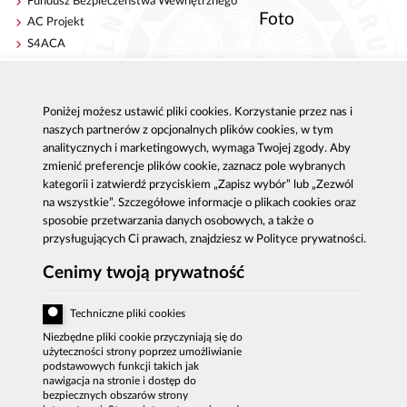
Fundusz Bezpieczeństwa Wewnętrznego
Foto
AC Projekt
S4ACA
Antykorupcja
Kontakt
Poniżej możesz ustawić pliki cookies. Korzystanie przez nas i
Publikacje
Centrala CBA w Warszawie
naszych partnerów z opcjonalnych plików cookies, w tym
Strategie antykorupcyjne
Delegatury CBA
analitycznych i marketingowych, wymaga Twojej zgody. Aby
Platforma e-learningowa
Zgłoś korupcję
zmienić preferencje plików cookie, zaznacz pole wybranych
Dla mediów
kategorii i zatwierdź przyciskiem „Zapisz wybór” lub „Zezwól
Sygnaliści - zgłoszenia zewnętrzne
na wszystkie”. Szczegółowe informacje o plikach cookies oraz
sposobie przetwarzania danych osobowych, a także o
przysługujących Ci prawach, znajdziesz w Polityce prywatności.
Cenimy twoją prywatność
Al. Ujazdowskie 9, 00-583 Warszawa
Zgłoszenie korupcji: 800 808 808, email:
Techniczne pliki cookies
sygnal
@
cba.gov.pl
fax: 22 437 2297, tel.: 22 437 2222, email:
Niezbędne pliki cookie przyczyniają się do
bip
@
cba.gov.pl
użyteczności strony poprzez umożliwianie
podstawowych funkcji takich jak
DEKLARACJA DOSTĘPNOŚCI
nawigacja na stronie i dostęp do
bezpiecznych obszarów strony
MAPA SERWISU