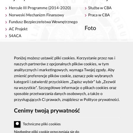
Hercule III Programme (2014-2020)
Służba w CBA
Norweski Mechanizm Finansowy
Praca w CBA
Fundusz Bezpieczeństwa Wewnętrznego
Foto
AC Projekt
S4ACA
Antykorupcja
Kontakt
Poniżej możesz ustawić pliki cookies. Korzystanie przez nas i
Publikacje
Centrala CBA w Warszawie
naszych partnerów z opcjonalnych plików cookies, w tym
Strategie antykorupcyjne
Delegatury CBA
analitycznych i marketingowych, wymaga Twojej zgody. Aby
Platforma e-learningowa
Zgłoś korupcję
zmienić preferencje plików cookie, zaznacz pole wybranych
Dla mediów
kategorii i zatwierdź przyciskiem „Zapisz wybór” lub „Zezwól
Sygnaliści - zgłoszenia zewnętrzne
na wszystkie”. Szczegółowe informacje o plikach cookies oraz
sposobie przetwarzania danych osobowych, a także o
przysługujących Ci prawach, znajdziesz w Polityce prywatności.
Cenimy twoją prywatność
Al. Ujazdowskie 9, 00-583 Warszawa
Zgłoszenie korupcji: 800 808 808, email:
Techniczne pliki cookies
sygnal
@
cba.gov.pl
fax: 22 437 2297, tel.: 22 437 2222, email:
Niezbędne pliki cookie przyczyniają się do