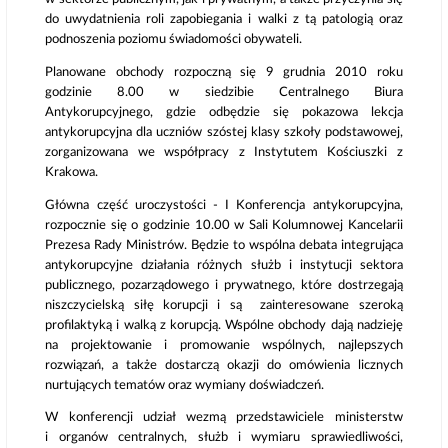
do uwydatnienia roli zapobiegania i walki z tą patologią oraz
podnoszenia poziomu świadomości obywateli.
Planowane obchody rozpoczną się 9 grudnia 2010 roku
godzinie 8.00 w siedzibie Centralnego Biura
Antykorupcyjnego, gdzie odbędzie się pokazowa lekcja
antykorupcyjna dla uczniów szóstej klasy szkoły podstawowej,
zorganizowana we współpracy z Instytutem Kościuszki z
Krakowa.
Główna część uroczystości - I Konferencja antykorupcyjna,
rozpocznie się o godzinie 10.00 w Sali Kolumnowej Kancelarii
Prezesa Rady Ministrów. Będzie to wspólna debata integrująca
antykorupcyjne działania różnych służb i instytucji sektora
publicznego, pozarządowego i prywatnego, które dostrzegają
niszczycielską siłę korupcji i są zainteresowane szeroką
profilaktyką i walką z korupcją. Wspólne obchody dają nadzieję
na projektowanie i promowanie wspólnych, najlepszych
rozwiązań, a także dostarczą okazji do omówienia licznych
nurtujących tematów oraz wymiany doświadczeń.
W konferencji udział wezmą przedstawiciele ministerstw
i organów centralnych, służb i wymiaru sprawiedliwości,