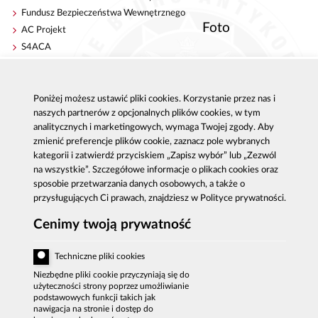
Fundusz Bezpieczeństwa Wewnętrznego
Foto
AC Projekt
S4ACA
Antykorupcja
Kontakt
Poniżej możesz ustawić pliki cookies. Korzystanie przez nas i
Publikacje
Centrala CBA w Warszawie
naszych partnerów z opcjonalnych plików cookies, w tym
Strategie antykorupcyjne
Delegatury CBA
analitycznych i marketingowych, wymaga Twojej zgody. Aby
Platforma e-learningowa
Zgłoś korupcję
zmienić preferencje plików cookie, zaznacz pole wybranych
Dla mediów
kategorii i zatwierdź przyciskiem „Zapisz wybór” lub „Zezwól
Sygnaliści - zgłoszenia zewnętrzne
na wszystkie”. Szczegółowe informacje o plikach cookies oraz
sposobie przetwarzania danych osobowych, a także o
przysługujących Ci prawach, znajdziesz w Polityce prywatności.
Cenimy twoją prywatność
Al. Ujazdowskie 9, 00-583 Warszawa
Zgłoszenie korupcji: 800 808 808, email:
Techniczne pliki cookies
sygnal
@
cba.gov.pl
fax: 22 437 2297, tel.: 22 437 2222, email:
Niezbędne pliki cookie przyczyniają się do
bip
@
cba.gov.pl
użyteczności strony poprzez umożliwianie
podstawowych funkcji takich jak
DEKLARACJA DOSTĘPNOŚCI
nawigacja na stronie i dostęp do