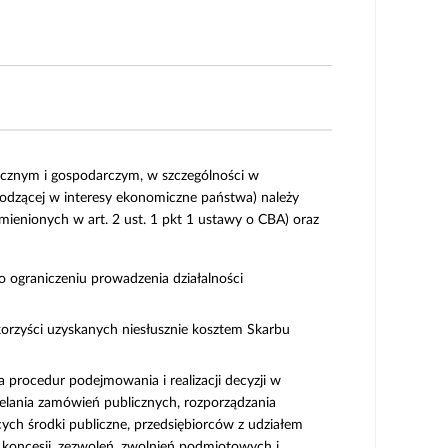
licznym i gospodarczym, w szczególności w
godzącej w interesy ekonomiczne państwa) należy
ienionych w art. 2 ust. 1 pkt 1 ustawy o CBA) oraz
o ograniczeniu prowadzenia działalności
korzyści uzyskanych niesłusznie kosztem Skarbu
 procedur podejmowania i realizacji decyzji w
zielania zamówień publicznych, rozporządzania
ych środki publiczne, przedsiębiorców z udziałem
 koncesji, zezwoleń, zwolnień podmiotowych i