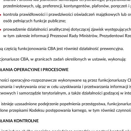
przedmiotowych, ulg, preferencji, kontyngentów, plafonów, poręczeń i
kontrola prawidłowości i prawdziwości oświadczeń majątkowych lub oś
osób pełniących funkcje publiczne;
prowadzenie działalności analitycznej dotyczącej zjawisk występujący
w tym zakresie informacji Prezesowi Rady Ministrów, Prezydentowi Rzec
ą częścią funkcjonowania CBA jest również działalność prewencyjna.
cjonariusze CBA, w granicach zadań określonych w ustawie, wykonują:
AŁANIA OPERACYJNE I PROCESOWE
ności operacyjno-rozpoznawcze wykonywane są przez funkcjonariuszy CBA
znania i wykrywania oraz w celu uzyskiwania i przetwarzania informacji i
wowych i samorządzie terytorialnym, a także działalności godzącej w in
i istnieje uzasadnione podejrzenie popełnienia przestępstwa, funkcjona
ślone przepisami Kodeksu postępowania karnego, w tym również czynności
AŁANIA KONTROLNE