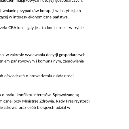
świadczeń majątkowych i decyzji gospodarczych.
jawnianie przypadków korupcji w instytucjach
dzącej w interesy ekonomiczne państwa.
efa CBA lub – gdy jest to konieczne – w trybie
 np. w zakresie wydawania decyzji gospodarczych
 mieniem państwowym i komunalnym, zamówienia
b oświadczeń o prowadzeniu działalności
 o braku konfliktu interesów. Sprawdzane są
cznej przy Ministrze Zdrowia, Rady Przejrzystości
e zdrowia oraz osób biorących udział w