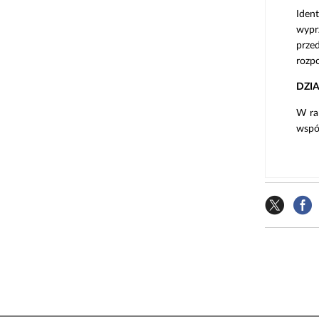
Iden
wypr
prze
rozp
DZI
W ra
współ