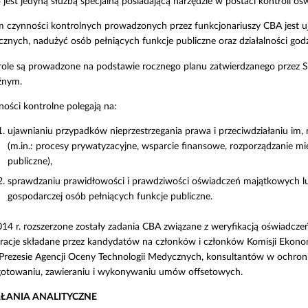
 jest jedyną służbą specjalną posiadającą narzędzie w postaci kontroli o
m czynności kontrolnych prowadzonych przez funkcjonariuszy CBA jest u
cznych, nadużyć osób pełniących funkcje publiczne oraz działalności go
ole są prowadzone na podstawie rocznego planu zatwierdzanego przez Sz
źnym.
ości kontrolne polegają na:
ujawnianiu przypadków nieprzestrzegania prawa i przeciwdziałaniu im,
(m.in.: procesy prywatyzacyjne, wsparcie finansowe, rozporządzanie
publiczne),
sprawdzaniu prawidłowości i prawdziwości oświadczeń majątkowych lu
gospodarczej osób pełniących funkcje publiczne.
4 r. rozszerzone zostały zadania CBA związane z weryfikacją oświadczeń
racje składane przez kandydatów na członków i członków Komisji Ekonomi
 Prezesie Agencji Oceny Technologii Medycznych, konsultantów w ochroni
gotowaniu, zawieraniu i wykonywaniu umów offsetowych.
AŁANIA ANALITYCZNE