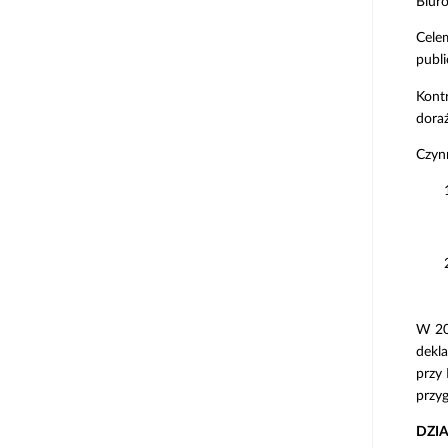
Biuro
Cele
publi
Kontr
dora
Czynn
W 201
dekla
przy
przy
DZI