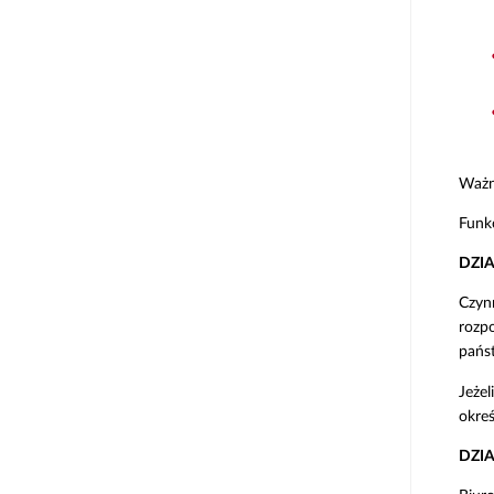
Ważn
Funk
DZI
Czyn
rozpo
państ
Jeżel
okre
DZI