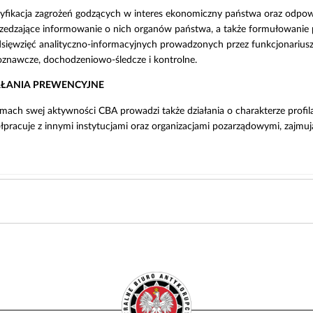
tyfikacja zagrożeń godzących w interes ekonomiczny państwa oraz odpow
zedzające informowanie o nich organów państwa, a także formułowanie p
dsięwzięć analityczno-informacyjnych prowadzonych przez funkcjonarius
oznawcze, dochodzeniowo-śledcze i kontrolne.
AŁANIA PREWENCYJNE
mach swej aktywności CBA prowadzi także działania o charakterze profi
pracuje z innymi instytucjami oraz organizacjami pozarządowymi, zajmuj