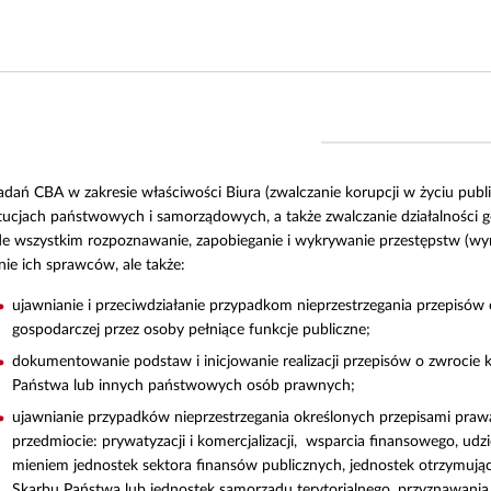
dań CBA w zakresie właściwości Biura (zwalczanie korupcji w życiu pub
tucjach państwowych i samorządowych, a także zwalczanie działalności 
e wszystkim rozpoznawanie, zapobieganie i wykrywanie przestępstw (wym
nie ich sprawców, ale także:
ujawnianie i przeciwdziałanie przypadkom nieprzestrzegania przepisów 
gospodarczej przez osoby pełniące funkcje publiczne;
dokumentowanie podstaw i inicjowanie realizacji przepisów o zwrocie 
Państwa lub innych państwowych osób prawnych;
ujawnianie przypadków nieprzestrzegania określonych przepisami prawa
przedmiocie: prywatyzacji i komercjalizacji, wsparcia finansowego, ud
mieniem jednostek sektora finansów publicznych, jednostek otrzymując
Skarbu Państwa lub jednostek samorządu terytorialnego, przyznawania