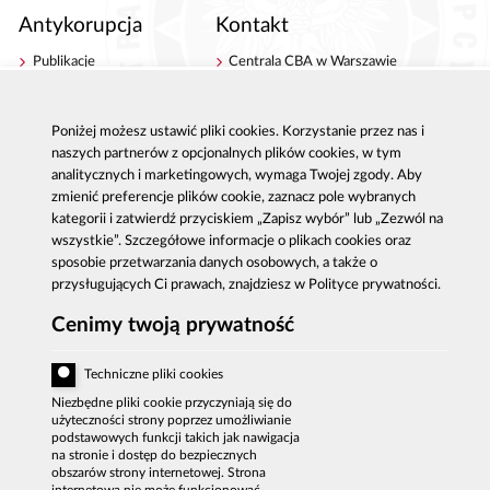
Antykorupcja
Kontakt
Publikacje
Centrala CBA w Warszawie
Strategie antykorupcyjne
Delegatury CBA
Platforma e-learningowa
Zgłoś korupcję
Poniżej możesz ustawić pliki cookies. Korzystanie przez nas i
Dla mediów
naszych partnerów z opcjonalnych plików cookies, w tym
Sygnaliści - zgłoszenia zewnętrzne
analitycznych i marketingowych, wymaga Twojej zgody. Aby
zmienić preferencje plików cookie, zaznacz pole wybranych
kategorii i zatwierdź przyciskiem „Zapisz wybór” lub „Zezwól na
wszystkie”. Szczegółowe informacje o plikach cookies oraz
sposobie przetwarzania danych osobowych, a także o
Al. Ujazdowskie 9, 00-583 Warszawa
przysługujących Ci prawach, znajdziesz w Polityce prywatności.
Zgłoszenie korupcji: 800 808 808, email:
sygnal
@
cba.gov.pl
Cenimy twoją prywatność
fax: 22 437 2297, tel.: 22 437 2222, email:
bip
@
cba.gov.pl
Techniczne pliki cookies
DEKLARACJA DOSTĘPNOŚCI
Niezbędne pliki cookie przyczyniają się do
MAPA SERWISU
użyteczności strony poprzez umożliwianie
podstawowych funkcji takich jak nawigacja
POLITYKA PRYWATNOŚCI
na stronie i dostęp do bezpiecznych
obszarów strony internetowej. Strona