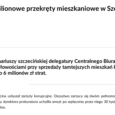
lionowe przekręty mieszkaniowe w Sz
ariuszy szczecińskiej delegatury Centralnego Biur
łowościami przy sprzedaży tamtejszych mieszkań 
 6 milionów zł strat.
ecina usłyszał zarzuty korupcyjne. Oszustwo zarzuca się dwóm pełnom
u dyrektora prokuratura uchyliła areszt po wpłaceniu przez niego 30 t
lne.