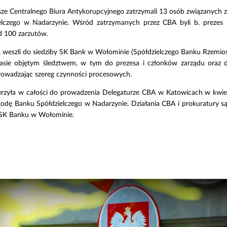
riusze Centralnego Biura Antykorupcyjnego zatrzymali 13 osób związany
czego w Nadarzynie. Wśród zatrzymanych przez CBA byli b. prezes i
 100 zarzutów.
weszli do siedziby SK Bank w Wołominie (Spółdzielczego Banku Rzemios
asie objętym śledztwem, w tym do prezesa i członków zarządu oraz d
prowadzając szereg czynności procesowych.
erzyła w całości do prowadzenia Delegaturze CBA w Katowicach w kwie
zkodę Banku Spółdzielczego w Nadarzynie. Działania CBA i prokuratury
 SK Banku w Wołominie.