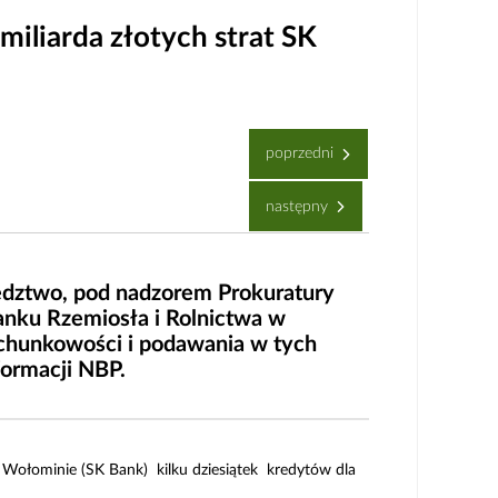
iliarda złotych strat SK
poprzedni
następny
edztwo, pod nadzorem Prokuratury
anku Rzemiosła i Rolnictwa w
chunkowości i podawania w tych
formacji NBP.
 Wołominie (SK Bank) kilku dziesiątek kredytów dla