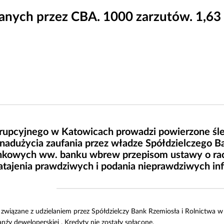
nych przez CBA. 1000 zarzutów. 1,63 m
orupcyjnego w Katowicach prowadzi powierzone śl
nadużycia zaufania przez władze Spółdzielczego B
nkowych ww. banku wbrew przepisom ustawy o ra
atajenia prawdziwych i podania nieprawdziwych in
 związane z udzielaniem przez Spółdzielczy Bank Rzemiosła i Rolnictwa w
y deweloperskiej . Kredyty nie zostały spłacone.