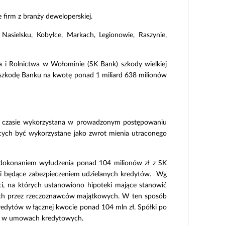
firm z branży deweloperskiej.
Nasielsku, Kobyłce, Markach, Legionowie, Raszynie,
a i Rolnictwa w Wołominie (SK Bank) szkody wielkiej
 szkodę Banku na kwotę ponad 1 miliard 638 milionów
ym czasie wykorzystana w prowadzonym postępowaniu
ących być wykorzystane jako zwrot mienia utraconego
z dokonaniem wyłudzenia ponad 104 milionów zł z SK
ci będące zabezpieczeniem udzielanych kredytów. Wg
i, na których ustanowiono hipoteki mające stanowić
ych przez rzeczoznawców majątkowych. W ten sposób
redytów w łącznej kwocie ponad 104 mln zł. Spółki po
nym w umowach kredytowych.