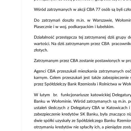
Wśród zatrzymanych w akcji CBA 77 osób są byli człon
Do zatrzymań doszło m.in. w Warszawie, Wołominie,
Piasecznie i w woj. podkarpackim i lubelskim.
Działalność przestępcza tej zatrzymanej dziś grupy
wartości. Na dziś zatrzymanym przez CBA pracowniko
złotych.
Zatrzymanym przez CBA zostanie postawionych w pro
Agenci CBA przeszukali mieszkania zatrzymanych o
karnym. Celem przeszukań jest także zabezpieczenie
przez Spółdzielczy Bank Rzemiosła i Rolnictwa w Woł
W lutym br. funkcjonariusze katowickiej Delegatur
Banku w Wołominie. Wśród zatrzymanych są m.in. pr
ustaleń śledczych z Delegatury CBA w Katowicach i
zabezpieczenie kredytów SK Banku, była znacząco 
dwie spółki uzyskały ze Spółdzielczego Banku Rzemio
otrzymaniu kredytów nie spłaciły ich, a pieniądze 