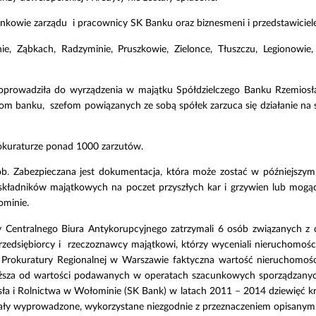
kowie zarządu i pracownicy SK Banku oraz biznesmeni i przedstawiciele 
 Ząbkach, Radzyminie, Pruszkowie, Zielonce, Tłuszczu, Legionowie, 
 doprowadziła do wyrządzenia w majątku Spółdzielczego Banku Rzemiosł
m banku, szefom powiązanych ze sobą spółek zarzuca się działanie na
kuraturze ponad 1000 zarzutów.
sób. Zabezpieczana jest dokumentacja, która może zostać w późniejsz
 składników majątkowych na poczet przyszłych kar i grzywien lub mog
ominie.
y Centralnego Biura Antykorupcyjnego zatrzymali 6 osób związanych 
zedsiębiorcy i rzeczoznawcy majątkowi, którzy wyceniali nieruchomoś
 Prokuratury Regionalnej w Warszawie faktyczna wartość nieruchomośc
niższa od wartości podawanych w operatach szacunkowych sporządzan
sła i Rolnictwa w Wołominie (SK Bank) w latach 2011 – 2014 dziewięć k
zostały wyprowadzone, wykorzystane niezgodnie z przeznaczeniem opisa