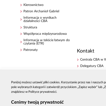
Kierownictwo
Patron Archanioł Gabriel
Informacja o wynikach
działalności CBA
Struktura
Współpraca międzynarodowa
Informacja w tekście łatwym do
czytania (ETR)
Patronaty
Kontakt
Centrala CBA w 
Delegatury CBA
Zgłoś korupcję
Dla mediów
Poniżej możesz ustawić pliki cookies. Korzystanie przez nas i naszych
Sygnaliści - zgłos
pole wybranych kategorii i zatwierdź przyciskiem „Zapisz wybór” lub „
zewnętrzne
znajdziesz w Polityce prywatności.
Cenimy twoją prywatność