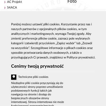
Foto
AC Projekt
S4ACA
Antykorupcja
Kontakt
Poniżej możesz ustawić pliki cookies. Korzystanie przez nas i
Publikacje
Centrala CBA w Warszawie
naszych partnerów z opcjonalnych plików cookies, w tym
Strategie antykorupcyjne
Delegatury CBA
analitycznych i marketingowych, wymaga Twojej zgody. Aby
Platforma e-learningowa
Zgłoś korupcję
zmienić preferencje plików cookie, zaznacz pole wybranych
Dla mediów
kategorii i zatwierdź przyciskiem „Zapisz wybór” lub „Zezwól
na wszystkie”. Szczegółowe informacje o plikach cookies oraz
Sygnaliści - zgłoszenia zewnętrzne
sposobie przetwarzania danych osobowych, a także o
przysługujących Ci prawach, znajdziesz w Polityce prywatności.
Cenimy twoją prywatność
Al. Ujazdowskie 9, 00-583 Warszawa
Zgłoszenie korupcji: 800 808 808, email:
Techniczne pliki cookies
sygnal
@
cba.gov.pl
fax: 22 437 2297, tel.: 22 437 2222, email:
Niezbędne pliki cookie przyczyniają się do
bip
@
cba.gov.pl
użyteczności strony poprzez umożliwianie
podstawowych funkcji takich jak
DEKLARACJA DOSTĘPNOŚCI
nawigacja na stronie i dostęp do
bezpiecznych obszarów strony
MAPA SERWISU
internetowej. Strona internetowa nie może
funkcjonować poprawnie bez tych