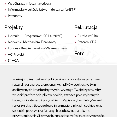
Współpraca międzynarodowa
Informacja w tekście łatwym do czytania (ETR)
Patronaty
Projekty
Rekrutacja
Hercule III Programme (2014-2020)
Służba w CBA
Norweski Mechanizm Finansowy
Praca w CBA
Fundusz Bezpieczeństwa Wewnętrznego
Foto
AC Projekt
S4ACA
Antykorupcja
Kontakt
Poniżej możesz ustawić pliki cookies. Korzystanie przez nas i
Publikacje
Centrala CBA w Warszawie
naszych partnerów z opcjonalnych plików cookies, w tym
Strategie antykorupcyjne
Delegatury CBA
analitycznych i marketingowych, wymaga Twojej zgody. Aby
Platforma e-learningowa
Zgłoś korupcję
zmienić preferencje plików cookie, zaznacz pole wybranych
Dla mediów
kategorii i zatwierdź przyciskiem „Zapisz wybór” lub „Zezwól
Sygnaliści - zgłoszenia zewnętrzne
na wszystkie”. Szczegółowe informacje o plikach cookies oraz
sposobie przetwarzania danych osobowych, a także o
przysługujących Ci prawach, znajdziesz w Polityce prywatności.