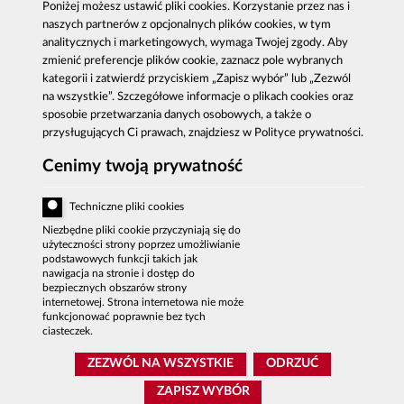
Publikacje
Centrala CBA w Warszawie
Poniżej możesz ustawić pliki cookies. Korzystanie przez nas i
naszych partnerów z opcjonalnych plików cookies, w tym
Strategie antykorupcyjne
Delegatury CBA
analitycznych i marketingowych, wymaga Twojej zgody. Aby
Platforma e-learningowa
Zgłoś korupcję
zmienić preferencje plików cookie, zaznacz pole wybranych
Dla mediów
kategorii i zatwierdź przyciskiem „Zapisz wybór” lub „Zezwól
Sygnaliści - zgłoszenia zewnętrzne
na wszystkie”. Szczegółowe informacje o plikach cookies oraz
sposobie przetwarzania danych osobowych, a także o
przysługujących Ci prawach, znajdziesz w Polityce prywatności.
Cenimy twoją prywatność
Al. Ujazdowskie 9, 00-583 Warszawa
Zgłoszenie korupcji: 800 808 808, email:
Techniczne pliki cookies
sygnal
@
cba.gov.pl
fax: 22 437 2297, tel.: 22 437 2222, email:
Niezbędne pliki cookie przyczyniają się do
bip
@
cba.gov.pl
użyteczności strony poprzez umożliwianie
podstawowych funkcji takich jak
DEKLARACJA DOSTĘPNOŚCI
nawigacja na stronie i dostęp do
bezpiecznych obszarów strony
MAPA SERWISU
internetowej. Strona internetowa nie może
funkcjonować poprawnie bez tych
POLITYKA PRYWATNOŚCI
ciasteczek.
BIP CBA