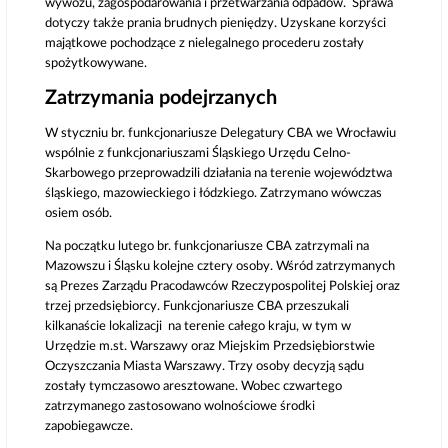
wywozu, zagospodarowania i przetwarzania odpadów. Sprawa
dotyczy także prania brudnych pieniędzy. Uzyskane korzyści
majątkowe pochodzące z nielegalnego procederu zostały
spożytkowywane.
Zatrzymania podejrzanych
W styczniu br. funkcjonariusze Delegatury CBA we Wrocławiu
wspólnie z funkcjonariuszami Śląskiego Urzędu Celno-
Skarbowego przeprowadzili działania na terenie województwa
śląskiego, mazowieckiego i łódzkiego. Zatrzymano wówczas
osiem osób.
Na początku lutego br. funkcjonariusze CBA zatrzymali na
Mazowszu i Śląsku kolejne cztery osoby. Wśród zatrzymanych
są Prezes Zarządu Pracodawców Rzeczypospolitej Polskiej oraz
trzej przedsiębiorcy. Funkcjonariusze CBA przeszukali
kilkanaście lokalizacji na terenie całego kraju, w tym w
Urzędzie m.st. Warszawy oraz Miejskim Przedsiębiorstwie
Oczyszczania Miasta Warszawy. Trzy osoby decyzją sądu
zostały tymczasowo aresztowane. Wobec czwartego
zatrzymanego zastosowano wolnościowe środki
zapobiegawcze.