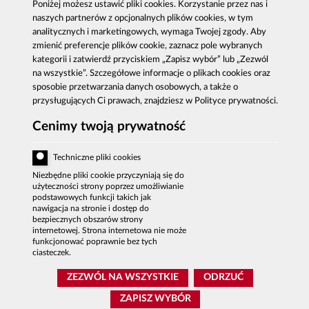
Poniżej możesz ustawić pliki cookies. Korzystanie przez nas i
Publikacje
Centrala CBA w Warszawie
naszych partnerów z opcjonalnych plików cookies, w tym
Strategie antykorupcyjne
Delegatury CBA
analitycznych i marketingowych, wymaga Twojej zgody. Aby
Platforma e-learningowa
Zgłoś korupcję
zmienić preferencje plików cookie, zaznacz pole wybranych
Dla mediów
kategorii i zatwierdź przyciskiem „Zapisz wybór” lub „Zezwól
Sygnaliści - zgłoszenia zewnętrzne
na wszystkie”. Szczegółowe informacje o plikach cookies oraz
sposobie przetwarzania danych osobowych, a także o
przysługujących Ci prawach, znajdziesz w Polityce prywatności.
Cenimy twoją prywatność
Al. Ujazdowskie 9, 00-583 Warszawa
Zgłoszenie korupcji: 800 808 808, email:
Techniczne pliki cookies
sygnal
@
cba.gov.pl
fax: 22 437 2297, tel.: 22 437 2222, email:
Niezbędne pliki cookie przyczyniają się do
bip
@
cba.gov.pl
użyteczności strony poprzez umożliwianie
podstawowych funkcji takich jak
DEKLARACJA DOSTĘPNOŚCI
nawigacja na stronie i dostęp do
bezpiecznych obszarów strony
MAPA SERWISU
internetowej. Strona internetowa nie może
funkcjonować poprawnie bez tych
POLITYKA PRYWATNOŚCI
ciasteczek.
BIP CBA