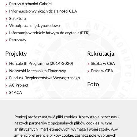
Patron Archanioł Gabriel
Informacja o wynikach działalności CBA
Struktura
Współpraca międzynarodowa
Informacja w tekście łatwym do czytania (ETR)
Patronaty
Projekty
Rekrutacja
Hercule III Programme (2014-2020)
Służba w CBA
Norweski Mechanizm Finansowy
Praca w CBA
Fundusz Bezpieczeństwa Wewnętrznego
Foto
AC Projekt
S4ACA
Antykorupcja
Kontakt
Publikacje
Centrala CBA w Warszawie
Poniżej możesz ustawić pliki cookies. Korzystanie przez nas i
naszych partnerów z opcjonalnych plików cookies, w tym
Strategie antykorupcyjne
Delegatury CBA
analitycznych i marketingowych, wymaga Twojej zgody. Aby
Platforma e-learningowa
Zgłoś korupcję
zmienić preferencje plików cookie, zaznacz pole wybranych