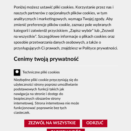
Antykorupcja
Kontakt
Poniżej możesz ustawić pliki cookies. Korzystanie przez nas i
Publikacje
Centrala CBA w Warszawie
naszych partnerów z opcjonalnych plików cookies, w tym
Strategie antykorupcyjne
Delegatury CBA
analitycznych i marketingowych, wymaga Twojej zgody. Aby
Platforma e-learningowa
Zgłoś korupcję
zmienić preferencje plików cookie, zaznacz pole wybranych
kategorii i zatwierdź przyciskiem „Zapisz wybór” lub „Zezwól
Dla mediów
na wszystkie”. Szczegółowe informacje o plikach cookies oraz
Sygnaliści - zgłoszenia zewnętrzne
sposobie przetwarzania danych osobowych, a także o
przysługujących Ci prawach, znajdziesz w Polityce prywatności.
Cenimy twoją prywatność
Al. Ujazdowskie 9, 00-583 Warszawa
Zgłoszenie korupcji: 800 808 808, email:
Techniczne pliki cookies
sygnal
@
cba.gov.pl
fax: 22 437 2297, tel.: 22 437 2222, email:
Niezbędne pliki cookie przyczyniają się do
bip
@
cba.gov.pl
użyteczności strony poprzez umożliwianie
podstawowych funkcji takich jak
nawigacja na stronie i dostęp do
DEKLARACJA DOSTĘPNOŚCI
bezpiecznych obszarów strony
internetowej. Strona internetowa nie może
MAPA SERWISU
funkcjonować poprawnie bez tych
POLITYKA PRYWATNOŚCI
ciasteczek.
BIP CBA