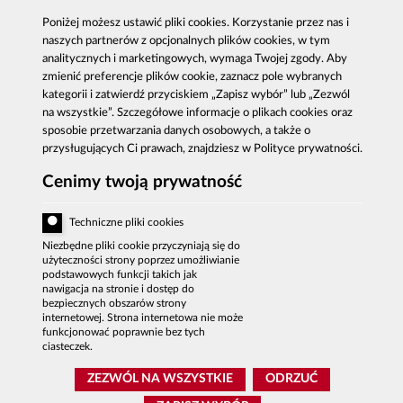
Antykorupcja
Kontakt
Poniżej możesz ustawić pliki cookies. Korzystanie przez nas i
Publikacje
Centrala CBA w Warszawie
naszych partnerów z opcjonalnych plików cookies, w tym
Strategie antykorupcyjne
Delegatury CBA
analitycznych i marketingowych, wymaga Twojej zgody. Aby
Platforma e-learningowa
Zgłoś korupcję
zmienić preferencje plików cookie, zaznacz pole wybranych
kategorii i zatwierdź przyciskiem „Zapisz wybór” lub „Zezwól
Dla mediów
na wszystkie”. Szczegółowe informacje o plikach cookies oraz
Sygnaliści - zgłoszenia zewnętrzne
sposobie przetwarzania danych osobowych, a także o
przysługujących Ci prawach, znajdziesz w Polityce prywatności.
Cenimy twoją prywatność
Al. Ujazdowskie 9, 00-583 Warszawa
Zgłoszenie korupcji: 800 808 808, email:
Techniczne pliki cookies
sygnal
@
cba.gov.pl
fax: 22 437 2297, tel.: 22 437 2222, email:
Niezbędne pliki cookie przyczyniają się do
bip
@
cba.gov.pl
użyteczności strony poprzez umożliwianie
podstawowych funkcji takich jak
nawigacja na stronie i dostęp do
DEKLARACJA DOSTĘPNOŚCI
bezpiecznych obszarów strony
internetowej. Strona internetowa nie może
MAPA SERWISU
funkcjonować poprawnie bez tych
POLITYKA PRYWATNOŚCI
ciasteczek.
BIP CBA