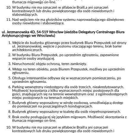
tłumacza migowego on-line.
W budynku nie ma oznaczeń w alfabecie Braill,a ani oznaczeń
kontrastowych lub druku powiększonego dla osób niewidomych i
słabowidzących.
Nad wejściem nie ma głośników systemu naprowadzającego dźwiękowo
osoby niewidome i słabowidzące.
ul. Jerzmanowska 4D,
54-519 Wrocław (siedziba Delegatury Centralnego Biura
Antykorupcyjnego we Wrocławiu)
Wejście do budynku głównego przez budynek Biura Przepustek od strony
ul. Jerzmanowskiej, wejście z poziomu otaczającego terenu, brak barier
architektonicznych.
W budynku Biura Przepustek, po uprzednim zgłoszeniu, zapewnione
wsparcie osoby asystującej.
Nieruchomość objęta ochroną, teren zamknięty.
Wstęp na teren obiektu, poza Biurem Przepustek, możliwy po uprzednim
zgłoszeniu.
Obsługa interesantów odbywa się w wyznaczonym pomieszczeniu, po
uprzednim zgłoszeniu.
Parking wewnętrzny niedostępny dla osób trzecich, nieakredytowanych.
Możliwość korzystania z kilku wyznaczonych miejsc postojowych dla
gości, znajdujących się na terenie wewnętrznym oraz z ogólnodostępnych
miejsc postojowych na terenach miejskich.
Budynek główny wyposażony w windę osobową, umożliwiającą dostęp
do pomieszczeń na poszczególnych kondygnacjach.
Budynek główny wyposażony w toaletę dla osób niepełnosprawnych.
Brak osoby posługującej się językiem migowym. Możliwość skorzystania z
tłumacza migowego on-line.
,
W budynku nie ma oznaczeń w alfabecie Braill
a ani oznaczeń
kontrastowych lub druku powiększonego dla osób niewidomych i