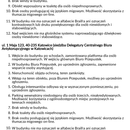
Brak windy w budynku.
Obiekt wyposażony w toaletę dla osób niepełnosprawnych.
Brak osoby posługującej się językiem migowym. Możliwość skorzystania z
tłumacza migowego on-line.
,
W budynku nie ma oznaczeń w alfabecie Braill
a ani oznaczeń
kontrastowych lub druku powiększonego dla osób niewidomych i
słabowidzących.
Nad wejściem nie ma głośników systemu naprowadzającego dźwiękowo
osoby niewidome i słabowidzące.
ul. 1 Maja 123, 40-235 Katowice (siedziba Delegatury Centralnego Biura
Antykorupcyjnego w Katowicach)
Wejście do budynku po schodach, zamontowana platforma dla osób
niepełnosprawnych. W wejściu głównym Biuro Przepustek.
W budynku Biura Przepustek, po uprzednim zgłoszeniu, zapewnione
wsparcie osoby asystującej.
Nieruchomość objęta ochroną, teren zamknięty.
Wstęp na teren obiektu, poza Biurem Przepustek, możliwy po uprzednim
zgłoszeniu.
Obsługa interesantów odbywa się w wyznaczonym pomieszczeniu, po
uprzednim zgłoszeniu.
Parking wewnętrzny niedostępny dla osób trzecich, nieakredytowanych.
Możliwość korzystania z ogólnodostępnych miejsc postojowych na
terenach miejskich.
Brak windy w budynku.
Brak toalety dla osób niepełnosprawnych.
Brak osoby posługującej się językiem migowym. Możliwość skorzystania z
tłumacza migowego on-line.
,
W budynku nie ma oznaczeń w alfabecie Braill
a ani oznaczeń