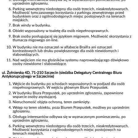
uprzednim zgłoszeniu.
Parking wewnętrzny niedostępny dla osób trzecich, nieakredytowanych.
Możliwość tymczasowego korzystania z parkingu zewnętrznego przed
budynkiem oraz z ogólnodostępnych miejsc postojowych na terenach
miejskich.
Brak windy w budynku.
Obiekt wyposażony w toaletę dla osób niepełnosprawnych.
Brak osoby posługującej się językiem migowym. Możliwość skorzystania z
tłumacza migowego on-line.
,
W budynku nie ma oznaczeń w alfabecie Braill
a ani oznaczeń
kontrastowych lub druku powiększonego dla osób niewidomych i
słabowidzących.
Nad wejściem nie ma głośników systemu naprowadzającego dźwiękowo
osoby niewidome i słabowidzące.
ul. Żołnierska 4D, 71-210 Szczecin (siedziba Delegatury Centralnego Biura
Antykorupcyjnego w Szczecinie)
Wejście do budynku po schodach wyposażonych w podjazd dla osób
niepełnosprawnych. W wejściu głównym Biuro Przepustek.
W budynku Biura Przepustek, po uprzednim zgłoszeniu, zapewnione
wsparcie osoby asystującej.
Nieruchomość objęta ochroną, teren zamknięty.
Wstęp na teren obiektu, poza Biurem Przepustek, możliwy po uprzednim
zgłoszeniu.
Obsługa interesantów odbywa się w wyznaczonym pomieszczeniu, po
uprzednim zgłoszeniu.
Parking wewnętrzny niedostępny dla osób trzecich, nieakredytowanych.
Możliwość korzystania z ogólnodostępnych miejsc postojowych na
terenach miejskich.