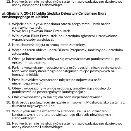
Nad wejściem nie ma głośników systemu naprowadzającego dźwiękowo
osoby niewidome i słabowidzące.
ul. Gliniana 7, 20-616 Lublin (siedziba Delegatury Centralnego Biura
Antykorupcyjnego w Lublinie)
Wejście do budynku z poziomu otaczającego terenu, brak barier
architektonicznych.
W wejściu głównym Biuro Przepustek.
W budynku Biura Przepustek, po uprzednim zgłoszeniu, zapewnione
wsparcie osoby asystującej.
Nieruchomość objęta ochroną, teren zamknięty.
Wstęp na teren obiektu, poza Biurem Przepustek, możliwy po uprzednim
zgłoszeniu.
Obsługa interesantów odbywa się w wyznaczonym pomieszczeniu, po
uprzednim zgłoszeniu.
Parking wewnętrzny niedostępny dla osób trzecich, nieakredytowanych.
Możliwość korzystania z ogólnodostępnych miejsc postojowych na
terenach miejskich.
Przed budynkiem wyznaczone miejsce postojowe dla osób
niepełnosprawnych.
Obiekt wyposażony w windę osobową, umożliwiającą dostęp do
pomieszczeń na poszczególnych kondygnacjach.
Obiekt wyposażony w toaletę dla osób niepełnosprawnych.
Brak osoby posługującej się językiem migowym. Możliwość skorzystania z
tłumacza migowego on-line.
W budynku nie ma oznaczeń w alfabecie Braill,a ani oznaczeń
kontrastowych lub druku powiększonego dla osób niewidomych i
słabowidzących.
Nad wejściem nie ma głośników systemu naprowadzającego dźwiękowo
osoby niewidome i słabowidzące.