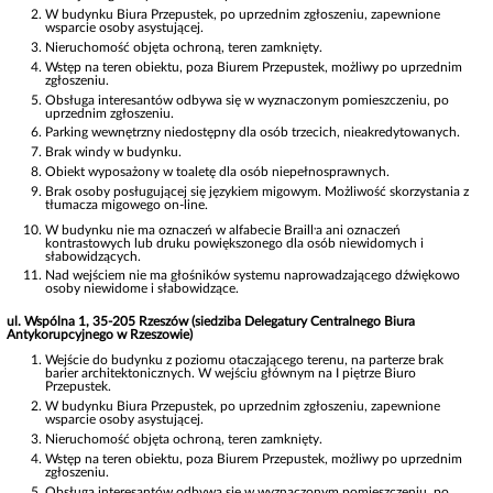
W budynku Biura Przepustek, po uprzednim zgłoszeniu, zapewnione
wsparcie osoby asystującej.
Nieruchomość objęta ochroną, teren zamknięty.
Wstęp na teren obiektu, poza Biurem Przepustek, możliwy po uprzednim
zgłoszeniu.
Obsługa interesantów odbywa się w wyznaczonym pomieszczeniu, po
uprzednim zgłoszeniu.
Parking wewnętrzny niedostępny dla osób trzecich, nieakredytowanych.
Brak windy w budynku.
Obiekt wyposażony w toaletę dla osób niepełnosprawnych.
Brak osoby posługującej się językiem migowym. Możliwość skorzystania z
tłumacza migowego on-line.
,
W budynku nie ma oznaczeń w alfabecie Braill
a ani oznaczeń
kontrastowych lub druku powiększonego dla osób niewidomych i
słabowidzących.
Nad wejściem nie ma głośników systemu naprowadzającego dźwiękowo
osoby niewidome i słabowidzące.
ul. Wspólna 1, 35-205 Rzeszów (siedziba Delegatury Centralnego Biura
Antykorupcyjnego w Rzeszowie)
Wejście do budynku z poziomu otaczającego terenu, na parterze brak
barier architektonicznych. W wejściu głównym na I piętrze Biuro
Przepustek.
W budynku Biura Przepustek, po uprzednim zgłoszeniu, zapewnione
wsparcie osoby asystującej.
Nieruchomość objęta ochroną, teren zamknięty.
Wstęp na teren obiektu, poza Biurem Przepustek, możliwy po uprzednim
zgłoszeniu.
Obsługa interesantów odbywa się w wyznaczonym pomieszczeniu, po