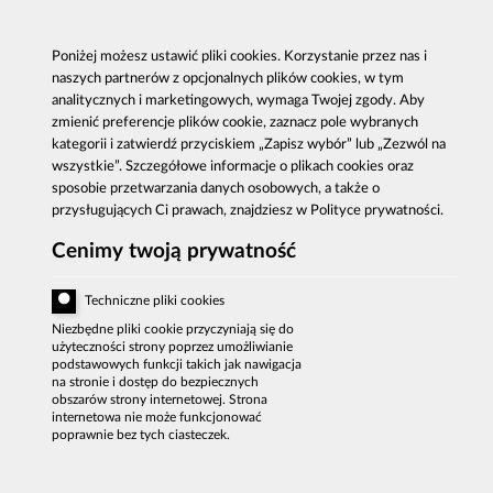
Al. Ujazdowskie 9, 00-583 Warszawa
Poniżej możesz ustawić pliki cookies. Korzystanie przez nas i
Zgłoszenie korupcji: 800 808 808, email:
naszych partnerów z opcjonalnych plików cookies, w tym
sygnal
@
cba.gov.pl
fax: 22 437 2297, tel.: 22 437 2222, email:
analitycznych i marketingowych, wymaga Twojej zgody. Aby
bip
@
cba.gov.pl
zmienić preferencje plików cookie, zaznacz pole wybranych
kategorii i zatwierdź przyciskiem „Zapisz wybór” lub „Zezwól na
DEKLARACJA DOSTĘPNOŚCI
wszystkie”. Szczegółowe informacje o plikach cookies oraz
MAPA SERWISU
sposobie przetwarzania danych osobowych, a także o
przysługujących Ci prawach, znajdziesz w Polityce prywatności.
POLITYKA PRYWATNOŚCI
Cenimy twoją prywatność
BIP CBA
Techniczne pliki cookies
Niezbędne pliki cookie przyczyniają się do
użyteczności strony poprzez umożliwianie
podstawowych funkcji takich jak nawigacja
na stronie i dostęp do bezpiecznych
obszarów strony internetowej. Strona
internetowa nie może funkcjonować
poprawnie bez tych ciasteczek.