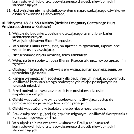
kontrastowych lub druku powiększonego dla osób niewidomych i
słabowidzących.
Nad wejściem nie ma głośników systemu naprowadzającego dźwiękowo
osoby niewidome i słabowidzące.
ul. Fabryczna 18, 31-553 Kraków (siedziba Delegatury Centralnego Biura
Antykorupcyjnego w Krakowie)
Wejście do budynku z poziomu otaczającego terenu, brak barier
architektonicznych.
W wejściu głównym Biuro Przepustek.
W budynku Biura Przepustek, po uprzednim zgłoszeniu, zapewnione
wsparcie osoby asystującej.
Nieruchomość objęta ochroną, teren zamknięty.
Wstęp na teren obiektu, poza Biurem Przepustek, możliwy po uprzednim
zgłoszeniu.
Obsługa interesantów odbywa się w wyznaczonym pomieszczeniu, po
uprzednim zgłoszeniu.
Parking wewnętrzny niedostępny dla osób trzecich, nieakredytowanych.
Możliwość korzystania z ogólnodostępnych miejsc postojowych na
terenach miejskich.
Przed budynkiem wyznaczone miejsce postojowe dla osób
niepełnosprawnych.
Obiekt wyposażony w windę osobową, umożliwiającą dostęp do
pomieszczeń na poszczególnych kondygnacjach.
Obiekt wyposażony w toaletę dla osób niepełnosprawnych.
Brak osoby posługującej się językiem migowym. Możliwość skorzystania z
tłumacza migowego on-line.
W budynku nie ma oznaczeń w alfabecie Braill,a ani oznaczeń
kontrastowych lub druku powiększonego dla osób niewidomych i
słabowidzących.