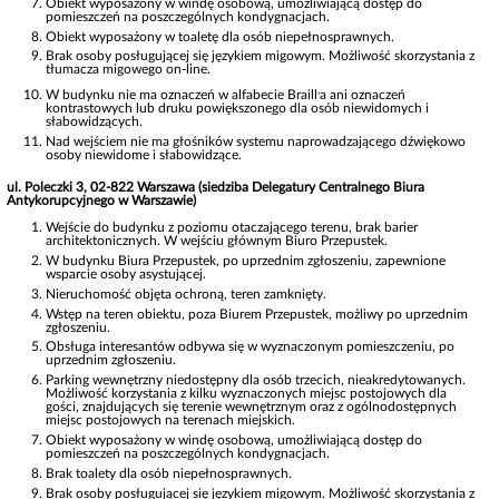
Obiekt wyposażony w windę osobową, umożliwiającą dostęp do
pomieszczeń na poszczególnych kondygnacjach.
Obiekt wyposażony w toaletę dla osób niepełnosprawnych.
Brak osoby posługującej się językiem migowym. Możliwość skorzystania z
tłumacza migowego on-line.
,
W budynku nie ma oznaczeń w alfabecie Braill
a ani oznaczeń
kontrastowych lub druku powiększonego dla osób niewidomych i
słabowidzących.
Nad wejściem nie ma głośników systemu naprowadzającego dźwiękowo
osoby niewidome i słabowidzące.
ul. Poleczki 3, 02-822 Warszawa (siedziba Delegatury Centralnego Biura
Antykorupcyjnego w Warszawie)
Wejście do budynku z poziomu otaczającego terenu, brak barier
architektonicznych. W wejściu głównym Biuro Przepustek.
W budynku Biura Przepustek, po uprzednim zgłoszeniu, zapewnione
wsparcie osoby asystującej.
Nieruchomość objęta ochroną, teren zamknięty.
Wstęp na teren obiektu, poza Biurem Przepustek, możliwy po uprzednim
zgłoszeniu.
Obsługa interesantów odbywa się w wyznaczonym pomieszczeniu, po
uprzednim zgłoszeniu.
Parking wewnętrzny niedostępny dla osób trzecich, nieakredytowanych.
Możliwość korzystania z kilku wyznaczonych miejsc postojowych dla
gości, znajdujących się terenie wewnętrznym oraz z ogólnodostępnych
miejsc postojowych na terenach miejskich.
Obiekt wyposażony w windę osobową, umożliwiającą dostęp do
pomieszczeń na poszczególnych kondygnacjach.
Brak toalety dla osób niepełnosprawnych.
Brak osoby posługującej się językiem migowym. Możliwość skorzystania z