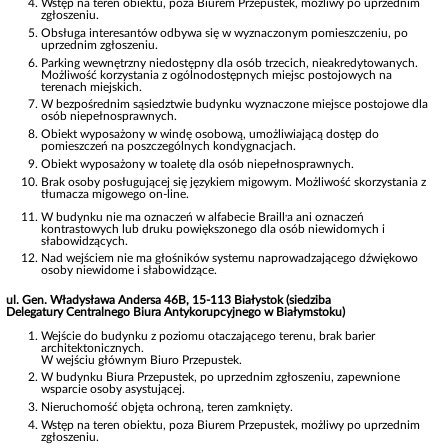
Wstęp na teren obiektu, poza Biurem Przepustek, możliwy po uprzednim
zgłoszeniu.
Obsługa interesantów odbywa się w wyznaczonym pomieszczeniu, po
uprzednim zgłoszeniu.
Parking wewnętrzny niedostępny dla osób trzecich, nieakredytowanych.
Możliwość korzystania z ogólnodostępnych miejsc postojowych na
terenach miejskich.
W bezpośrednim sąsiedztwie budynku wyznaczone miejsce postojowe dla
osób niepełnosprawnych.
Obiekt wyposażony w windę osobową, umożliwiającą dostęp do
pomieszczeń na poszczególnych kondygnacjach.
Obiekt wyposażony w toaletę dla osób niepełnosprawnych.
Brak osoby posługującej się językiem migowym. Możliwość skorzystania z
tłumacza migowego on-line.
,
W budynku nie ma oznaczeń w alfabecie Braill
a ani oznaczeń
kontrastowych lub druku powiększonego dla osób niewidomych i
słabowidzących.
Nad wejściem nie ma głośników systemu naprowadzającego dźwiękowo
osoby niewidome i słabowidzące.
ul. Gen. Władysława Andersa 46B, 15-113 Białystok (siedziba
Delegatury Centralnego Biura Antykorupcyjnego w Białymstoku)
Wejście do budynku z poziomu otaczającego terenu, brak barier
architektonicznych.
W wejściu głównym Biuro Przepustek.
W budynku Biura Przepustek, po uprzednim zgłoszeniu, zapewnione
wsparcie osoby asystującej.
Nieruchomość objęta ochroną, teren zamknięty.
Wstęp na teren obiektu, poza Biurem Przepustek, możliwy po uprzednim
zgłoszeniu.