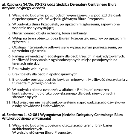
ul. Rzgowska 34/36, 93-172 Łódź (siedziba Delegatury Centralnego Biura
Antykorupcyjnego w Łodzi)
Wejście do budynku po schodach wyposażonych w podjazd dla osób
niepełnosprawnych. W wejściu głównym Biuro Przepustek.
W budynku Biura Przepustek, po uprzednim zgłoszeniu, zapewnione
wsparcie osoby asystującej.
Nieruchomość objęta ochroną, teren zamknięty.
Wstęp na teren obiektu, poza Biurem Przepustek, możliwy po uprzednim
zgłoszeniu.
Obsługa interesantów odbywa się w wyznaczonym pomieszczeniu, po
uprzednim zgłoszeniu.
Parking wewnętrzny niedostępny dla osób trzecich, nieakredytowanych.
Możliwość korzystania z ogólnodostępnych miejsc postojowych na
terenach miejskich.
Brak windy w budynku.
Brak toalety dla osób niepełnosprawnych.
Brak osoby posługującej się językiem migowym. Możliwość skorzystania z
tłumacza migowego on-line.
,
W budynku nie ma oznaczeń w alfabecie Braill
a ani oznaczeń
kontrastowych lub druku powiększonego dla osób niewidomych i
słabowidzących.
Nad wejściem nie ma głośników systemu naprowadzającego dźwiękowo
osoby niewidome i słabowidzące.
ul. Serdeczna 1, 62-081 Wysogotowo (siedziba Delegatury Centralnego Biura
Antykorupcyjnego w Poznaniu)
Wejście do budynku z poziomu otaczającego terenu, brak barier
architektonicznych.
W wejściu głównym Biuro Przepustek.