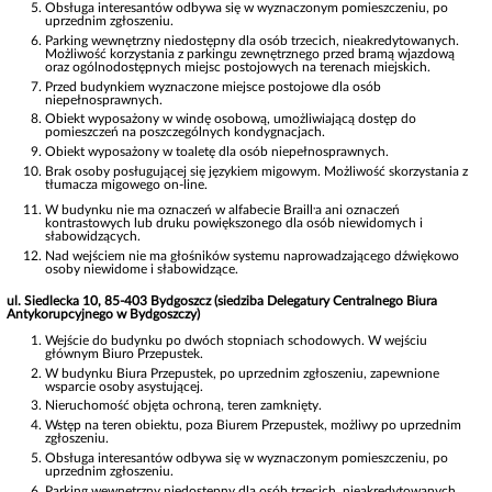
Obsługa interesantów odbywa się w wyznaczonym pomieszczeniu, po
uprzednim zgłoszeniu.
Parking wewnętrzny niedostępny dla osób trzecich, nieakredytowanych.
Możliwość korzystania z parkingu zewnętrznego przed bramą wjazdową
oraz ogólnodostępnych miejsc postojowych na terenach miejskich.
Przed budynkiem wyznaczone miejsce postojowe dla osób
niepełnosprawnych.
Obiekt wyposażony w windę osobową, umożliwiającą dostęp do
pomieszczeń na poszczególnych kondygnacjach.
Obiekt wyposażony w toaletę dla osób niepełnosprawnych.
Brak osoby posługującej się językiem migowym. Możliwość skorzystania z
tłumacza migowego on-line.
,
W budynku nie ma oznaczeń w alfabecie Braill
a ani oznaczeń
kontrastowych lub druku powiększonego dla osób niewidomych i
słabowidzących.
Nad wejściem nie ma głośników systemu naprowadzającego dźwiękowo
osoby niewidome i słabowidzące.
ul. Siedlecka 10, 85-403 Bydgoszcz (siedziba Delegatury Centralnego Biura
Antykorupcyjnego w Bydgoszczy)
Wejście do budynku po dwóch stopniach schodowych. W wejściu
głównym Biuro Przepustek.
W budynku Biura Przepustek, po uprzednim zgłoszeniu, zapewnione
wsparcie osoby asystującej.
Nieruchomość objęta ochroną, teren zamknięty.
Wstęp na teren obiektu, poza Biurem Przepustek, możliwy po uprzednim
zgłoszeniu.
Obsługa interesantów odbywa się w wyznaczonym pomieszczeniu, po
uprzednim zgłoszeniu.
Parking wewnętrzny niedostępny dla osób trzecich, nieakredytowanych.