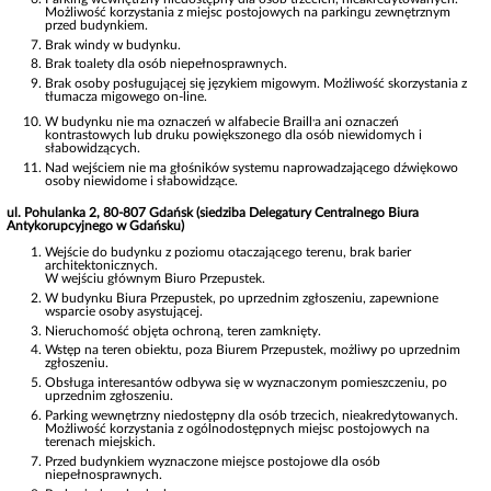
Możliwość korzystania z miejsc postojowych na parkingu zewnętrznym
przed budynkiem.
Brak windy w budynku.
Brak toalety dla osób niepełnosprawnych.
Brak osoby posługującej się językiem migowym. Możliwość skorzystania z
tłumacza migowego on-line.
,
W budynku nie ma oznaczeń w alfabecie Braill
a ani oznaczeń
kontrastowych lub druku powiększonego dla osób niewidomych i
słabowidzących.
Nad wejściem nie ma głośników systemu naprowadzającego dźwiękowo
osoby niewidome i słabowidzące.
ul. Pohulanka 2, 80-807 Gdańsk (siedziba Delegatury Centralnego Biura
Antykorupcyjnego w Gdańsku)
Wejście do budynku z poziomu otaczającego terenu, brak barier
architektonicznych.
W wejściu głównym Biuro Przepustek.
W budynku Biura Przepustek, po uprzednim zgłoszeniu, zapewnione
wsparcie osoby asystującej.
Nieruchomość objęta ochroną, teren zamknięty.
Wstęp na teren obiektu, poza Biurem Przepustek, możliwy po uprzednim
zgłoszeniu.
Obsługa interesantów odbywa się w wyznaczonym pomieszczeniu, po
uprzednim zgłoszeniu.
Parking wewnętrzny niedostępny dla osób trzecich, nieakredytowanych.
Możliwość korzystania z ogólnodostępnych miejsc postojowych na
terenach miejskich.
Przed budynkiem wyznaczone miejsce postojowe dla osób
niepełnosprawnych.