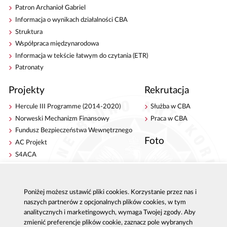
Patron Archanioł Gabriel
Informacja o wynikach działalności CBA
Struktura
Współpraca międzynarodowa
Informacja w tekście łatwym do czytania (ETR)
Patronaty
Projekty
Rekrutacja
Hercule III Programme (2014-2020)
Służba w CBA
Norweski Mechanizm Finansowy
Praca w CBA
Fundusz Bezpieczeństwa Wewnętrznego
Foto
AC Projekt
S4ACA
Antykorupcja
Kontakt
Poniżej możesz ustawić pliki cookies. Korzystanie przez nas i
Publikacje
Centrala CBA w Warszawie
naszych partnerów z opcjonalnych plików cookies, w tym
Strategie antykorupcyjne
Delegatury CBA
analitycznych i marketingowych, wymaga Twojej zgody. Aby
Platforma e-learningowa
Zgłoś korupcję
zmienić preferencje plików cookie, zaznacz pole wybranych