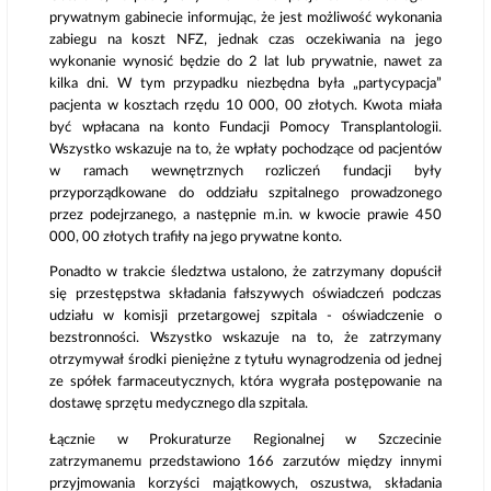
prywatnym gabinecie informując, że jest możliwość wykonania
zabiegu na koszt NFZ, jednak czas oczekiwania na jego
wykonanie wynosić będzie do 2 lat lub prywatnie, nawet za
kilka dni. W tym przypadku niezbędna była „partycypacja”
pacjenta w kosztach rzędu 10 000, 00 złotych. Kwota miała
być wpłacana na konto Fundacji Pomocy Transplantologii.
Wszystko wskazuje na to, że wpłaty pochodzące od pacjentów
w ramach wewnętrznych rozliczeń fundacji były
przyporządkowane do oddziału szpitalnego prowadzonego
przez podejrzanego, a następnie m.in. w kwocie prawie 450
000, 00 złotych trafiły na jego prywatne konto.
Ponadto w trakcie śledztwa ustalono, że zatrzymany dopuścił
się przestępstwa składania fałszywych oświadczeń podczas
udziału w komisji przetargowej szpitala - oświadczenie o
bezstronności. Wszystko wskazuje na to, że zatrzymany
otrzymywał środki pieniężne z tytułu wynagrodzenia od jednej
ze spółek farmaceutycznych, która wygrała postępowanie na
dostawę sprzętu medycznego dla szpitala.
Łącznie w Prokuraturze Regionalnej w Szczecinie
zatrzymanemu przedstawiono 166 zarzutów między innymi
przyjmowania korzyści majątkowych, oszustwa, składania