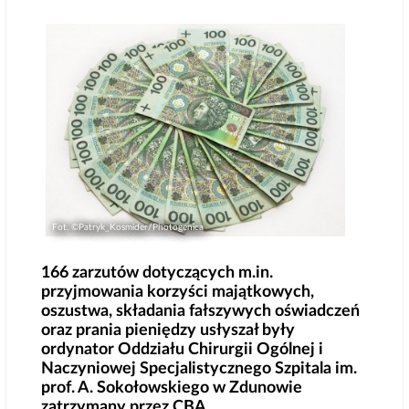
Fot. ©Patryk_Kosmider/Photogenica
166 zarzutów dotyczących m.in.
przyjmowania korzyści majątkowych,
oszustwa, składania fałszywych oświadczeń
oraz prania pieniędzy usłyszał były
ordynator Oddziału Chirurgii Ogólnej i
Naczyniowej Specjalistycznego Szpitala im.
prof. A. Sokołowskiego w Zdunowie
zatrzymany przez CBA.