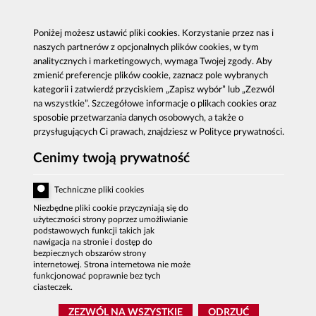
Antykorupcja
Kontakt
Poniżej możesz ustawić pliki cookies. Korzystanie przez nas i
Publikacje
Centrala CBA w Warszawie
naszych partnerów z opcjonalnych plików cookies, w tym
Strategie antykorupcyjne
Delegatury CBA
analitycznych i marketingowych, wymaga Twojej zgody. Aby
Platforma e-learningowa
Zgłoś korupcję
zmienić preferencje plików cookie, zaznacz pole wybranych
Dla mediów
kategorii i zatwierdź przyciskiem „Zapisz wybór” lub „Zezwól
Sygnaliści - zgłoszenia zewnętrzne
na wszystkie”. Szczegółowe informacje o plikach cookies oraz
sposobie przetwarzania danych osobowych, a także o
przysługujących Ci prawach, znajdziesz w Polityce prywatności.
Cenimy twoją prywatność
Al. Ujazdowskie 9, 00-583 Warszawa
Zgłoszenie korupcji: 800 808 808, email:
Techniczne pliki cookies
sygnal
@
cba.gov.pl
fax: 22 437 2297, tel.: 22 437 2222, email:
Niezbędne pliki cookie przyczyniają się do
bip
@
cba.gov.pl
użyteczności strony poprzez umożliwianie
podstawowych funkcji takich jak
DEKLARACJA DOSTĘPNOŚCI
nawigacja na stronie i dostęp do
bezpiecznych obszarów strony
MAPA SERWISU
internetowej. Strona internetowa nie może
funkcjonować poprawnie bez tych
POLITYKA PRYWATNOŚCI
ciasteczek.
BIP CBA