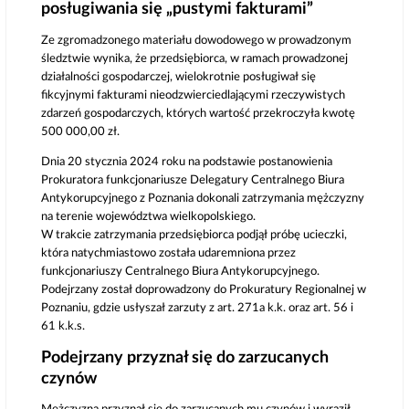
posługiwania się „pustymi fakturami”
Ze zgromadzonego materiału dowodowego w prowadzonym
śledztwie wynika, że przedsiębiorca, w ramach prowadzonej
działalności gospodarczej, wielokrotnie posługiwał się
fikcyjnymi fakturami nieodzwierciedlającymi rzeczywistych
zdarzeń gospodarczych, których wartość przekroczyła kwotę
500 000,00 zł.
Dnia 20 stycznia 2024 roku na podstawie postanowienia
Prokuratora funkcjonariusze Delegatury Centralnego Biura
Antykorupcyjnego z Poznania dokonali zatrzymania mężczyzny
na terenie województwa wielkopolskiego.
W trakcie zatrzymania przedsiębiorca podjął próbę ucieczki,
która natychmiastowo została udaremniona przez
funkcjonariuszy Centralnego Biura Antykorupcyjnego.
Podejrzany został doprowadzony do Prokuratury Regionalnej w
Poznaniu
, gdzie usłyszał zarzuty z art. 271a k.k. oraz art. 56 i
61 k.k.s.
Podejrzany przyznał się do zarzucanych
czynów