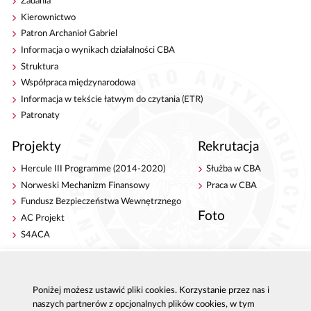
Zadania
Kierownictwo
Patron Archanioł Gabriel
Informacja o wynikach działalności CBA
Struktura
Współpraca międzynarodowa
Informacja w tekście łatwym do czytania (ETR)
Patronaty
Projekty
Rekrutacja
Hercule III Programme (2014-2020)
Służba w CBA
Norweski Mechanizm Finansowy
Praca w CBA
Fundusz Bezpieczeństwa Wewnętrznego
Foto
AC Projekt
S4ACA
Antykorupcja
Kontakt
Publikacje
Centrala CBA w Warszawie
Poniżej możesz ustawić pliki cookies. Korzystanie przez nas i
naszych partnerów z opcjonalnych plików cookies, w tym
Strategie antykorupcyjne
Delegatury CBA