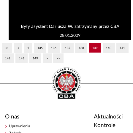
Były asystent Dariusza W. zatrzymany przez CBA
28.01.2009
<<
<
1
135
136
137
138
139
140
141
142
143
149
>
>>
O nas
Aktualności
Kontrole
Uprawnienia