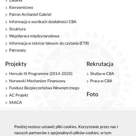
Zadania
Kierownictwo
Patron Archanioł Gabriel
Informacja o wynikach działalności CBA
Struktura
Współpraca międzynarodowa
Informacja w tekście łatwym do czytania (ETR)
Patronaty
Projekty
Rekrutacja
Hercule III Programme (2014-2020)
Służba w CBA
Norweski Mechanizm Finansowy
Praca w CBA
Fundusz Bezpieczeństwa Wewnętrznego
Foto
AC Projekt
S4ACA
Antykorupcja
Kontakt
Publikacje
Centrala CBA w Warszawie
Poniżej możesz ustawić pliki cookies. Korzystanie przez nas i
naszych partnerów z opcjonalnych plików cookies, w tym
Strategie antykorupcyjne
Delegatury CBA