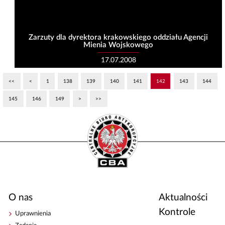
Zarzuty dla dyrektora krakowskiego oddziału Agencji
Mienia Wojskowego
17.07.2008
<<
<
1
138
139
140
141
142
143
144
145
146
149
>
>>
O nas
Aktualności
Kontrole
Uprawnienia