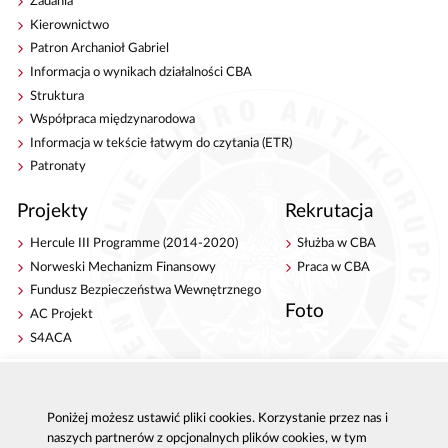
Zadania
Kierownictwo
Patron Archanioł Gabriel
Informacja o wynikach działalności CBA
Struktura
Współpraca międzynarodowa
Informacja w tekście łatwym do czytania (ETR)
Patronaty
Projekty
Rekrutacja
Hercule III Programme (2014-2020)
Służba w CBA
Norweski Mechanizm Finansowy
Praca w CBA
Fundusz Bezpieczeństwa Wewnętrznego
Foto
AC Projekt
S4ACA
Antykorupcja
Kontakt
Publikacje
Centrala CBA w Warszawie
Poniżej możesz ustawić pliki cookies. Korzystanie przez nas i
naszych partnerów z opcjonalnych plików cookies, w tym
Strategie antykorupcyjne
Delegatury CBA