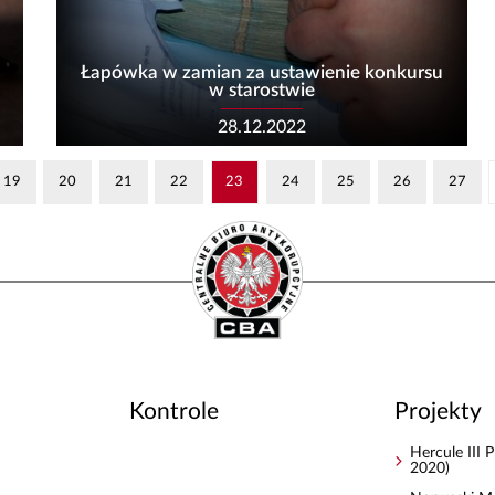
Łapówka w zamian za ustawienie konkursu
w starostwie
28.12.2022
19
20
21
22
23
24
25
26
27
Kontrole
Projekty
Hercule III
2020)