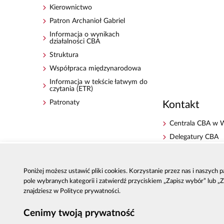
Kierownictwo
Patron Archanioł Gabriel
Informacja o wynikach
działalności CBA
Struktura
Współpraca międzynarodowa
Informacja w tekście łatwym do
czytania (ETR)
Patronaty
Kontakt
Centrala CBA w 
Delegatury CBA
Zgłoś korupcję
Dla mediów
Poniżej możesz ustawić pliki cookies. Korzystanie przez nas i naszych
Sygnaliści - zgłos
pole wybranych kategorii i zatwierdź przyciskiem „Zapisz wybór” lub „
zewnętrzne
znajdziesz w Polityce prywatności.
Cenimy twoją prywatność